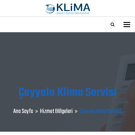
Tog
Çayyolu Klima Servisi
Ana Sayfa
Hizmet Bölgeleri
Çayyolu Klima Servisi