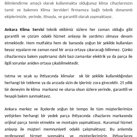
iklimlendirme amaçlı olarak kullanmakta olduğunuz klima cihazlarınızın
tamir ve bakımını Klima Servisleri firmamıza bağlı teknik donanımlı
ekiplerimizle, yerinde, itinayla, ve garantili olarak yapmaktayız.
Ankara Klima Servisi
teknik ekibimiz sizlere her zaman olduğu gibi
garantili ve çözüm odaklı hizmet anlayışı ile yardımcı olmaya devam
etmektedir. Hem mutfakta hem de banyoda yoğun bir şekilde kullanılan
beyaz eşyaların ne zaman nasıl bir arıza ortaya çıkaracağı bilinmez. Çünkü
cihazlarınıza bakım yaptırsanız dahi bazı zamanlar elektrik ya da parça ile
ilgili sorunlar aniden ortaya çıkabilmektedir.
Isıtma ve sıcak su ihtiyacında klimalar sık bir şekilde kullanıldığından
herhangi bir tekleme ya da arızada sizin de işleriniz zora girecektir. 25 yıllık
bir deneyim ile klima markanız ne olursa olsun sizlere yerinde, garantili ve
hesaplı bakım sunmaktayız.
Ankara merkez ve ilçelerde yoğun bir tempo ile tüm müşterilerimize
yetişirken herhangi bir yedek parça ihtiyacında cihazlarını markasında
orijinal parça temin etmekte ve montajını yapmaktayız. Kurumsal hizmet
anlayışı ile müşteri memnuniyeti odaklı çalışmaktayız. Bu anlamda
profesyonel hizmet sunmakta ve müşterilerimizin ihtiyaçlarını